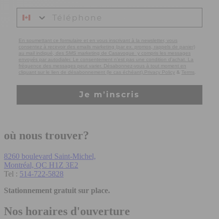
En soumettant ce formulaire et en vous inscrivant à la newsletter, vous
consentez à recevoir des emails marketing (par ex. promos, rappels de panier)
au mail indiqué, des SMS marketing de Casavogue y compris les messages
envoyés par autodialer. Le consentement n’est pas une condition d’achat. La
fréquence des messages peut varier. Désabonnez-vous à tout moment en
&
.
cliquant sur le lien de désabonnement (le cas échéant).Privacy Policy
Terms
Je m'inscris
où nous trouver?
8260 boulevard Saint-Michel,
Montréal, QC H1Z 3E2
Tel :
514-722-5828
Stationnement gratuit sur place.
Nos horaires d'ouverture