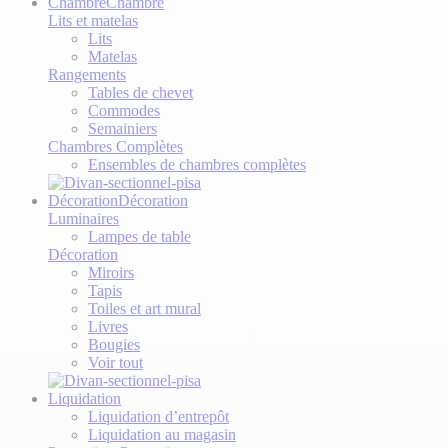
Chambre
Chambre
Lits et matelas
Lits
Matelas
Rangements
Tables de chevet
Commodes
Semainiers
Chambres Complètes
Ensembles de chambres complètes
Décoration
Décoration
Luminaires
Lampes de table
Décoration
Miroirs
Tapis
Toiles et art mural
Livres
Bougies
Voir tout
Liquidation
Liquidation d’entrepôt
Liquidation au magasin