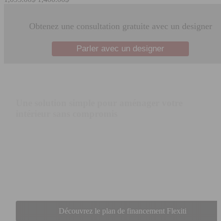
Obtenez une consultation gratuite avec un designer
Parler avec un designer
Paiement flexible avec Flexiti !
Une solution simple pour aménager votre
intérieur sans compromis
Profitez d’options de financement flexibles avec
Flexiti
et réalisez
vos projets dès maintenant. Que ce soit pour un sofa, une salle à
manger ou un ensemble complet, répartissez vos paiements selon
vos besoins et avancez à votre rythme, tout en accédant à des
collections de qualité sans attendre.
Découvrez le plan de financement Flexiti