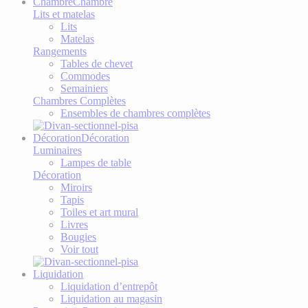
Chambre
Chambre
Lits et matelas
Lits
Matelas
Rangements
Tables de chevet
Commodes
Semainiers
Chambres Complètes
Ensembles de chambres complètes
Décoration
Décoration
Luminaires
Lampes de table
Décoration
Miroirs
Tapis
Toiles et art mural
Livres
Bougies
Voir tout
Liquidation
Liquidation d’entrepôt
Liquidation au magasin