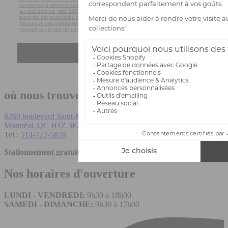
consentez à recevoir des emails marketing (par ex. promos, rappels de panier)
au mail indiqué, des SMS marketing de Casavogue y compris les messages
envoyés par autodialer. Le consentement n’est pas une condition d’achat. La
fréquence des messages peut varier. Désabonnez-vous à tout moment en
cliquant sur le lien de désabonnement (le cas échéant).Privacy Policy
Terms
&
.
Je m'inscris
où nous trouver?
8260 boulevard Saint-Michel,
Montréal, QC H1Z 3E2
Tel :
514-722-5828
Stationnement gratuit sur place.
Nos horaires d'ouverture
LUNDI - VENDREDI:
9h30 à 18h00
SAMEDI - DIMANCHE:
9h30 à 17h00