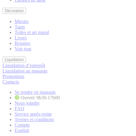
Décoration
Miroirs
Tapis
Toiles et art mural
Livres
Bougies
Voir tout
Liquidation
Liquidation d’entrepôt
Liquidation au magasin
Promotions
Contacts
Se rendre en magasin
Ouvert: 9h30-17h00
Nous joindre
FAQ
Service après-vente
Termes et conditions
Compte
English