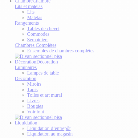
Chambre
Chambre
Lits et matelas
Lits
Matelas
Rangements
Tables de chevet
Commodes
Semainiers
Chambres Complètes
Ensembles de chambres complètes
Décoration
Décoration
Luminaires
Lampes de table
Décoration
Miroirs
Tapis
Toiles et art mural
Livres
Bougies
Voir tout
Liquidation
Liquidation d’entrepôt
Liquidation au magasin