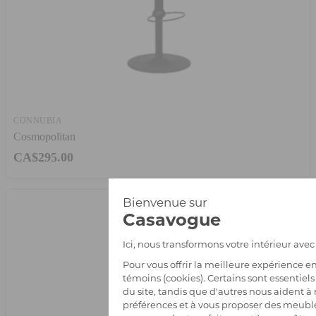
CONNUBIA
Cosmopolitan
CA$295.00